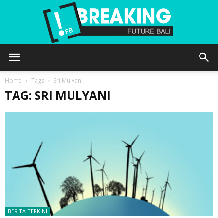
Future
Home
Tags
Sri Mulyani
TAG: SRI MULYANI
Bali
BERITA TERKINI