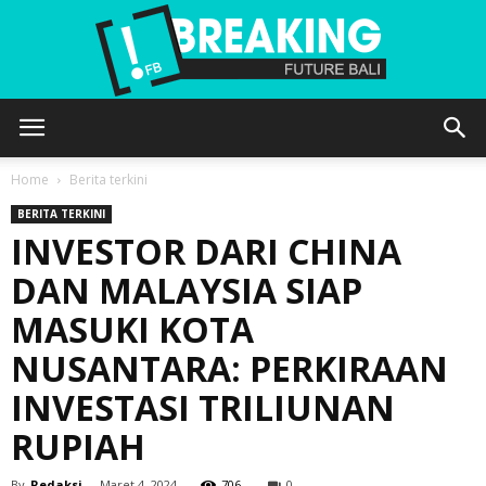
Future
Home
Berita terkini
BERITA TERKINI
INVESTOR DARI CHINA
Bali
DAN MALAYSIA SIAP
MASUKI KOTA
NUSANTARA: PERKIRAAN
INVESTASI TRILIUNAN
RUPIAH
By
Redaksi
-
Maret 4, 2024
706
0