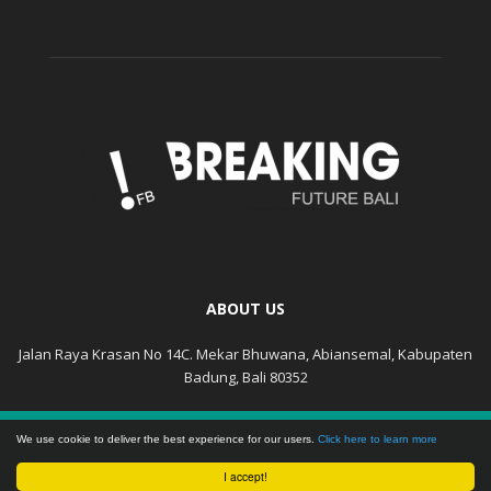
ABOUT US
Jalan Raya Krasan No 14C. Mekar Bhuwana, Abiansemal, Kabupaten
Badung, Bali 80352
KEBIJAKAN PRIVASI
DISCLAIMER
We use cookie to deliver the best experience for our users.
Click here to learn more
© Copyright FutureBali 2018
I accept!