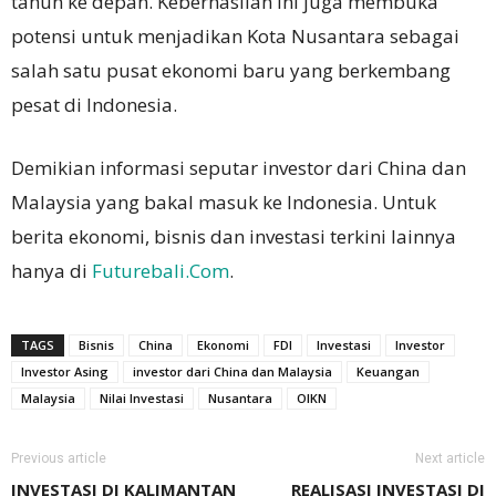
tahun ke depan. Keberhasilan ini juga membuka
potensi untuk menjadikan Kota Nusantara sebagai
salah satu pusat ekonomi baru yang berkembang
pesat di Indonesia.
Demikian informasi seputar investor dari China dan
Malaysia yang bakal masuk ke Indonesia. Untuk
berita ekonomi, bisnis dan investasi terkini lainnya
hanya di
Futurebali.Com
.
TAGS
Bisnis
China
Ekonomi
FDI
Investasi
Investor
Investor Asing
investor dari China dan Malaysia
Keuangan
Malaysia
Nilai Investasi
Nusantara
OIKN
Previous article
Next article
INVESTASI DI KALIMANTAN
REALISASI INVESTASI DI