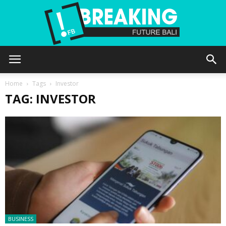
Future
Home
Tags
Investor
TAG: INVESTOR
Bali
BUSINESS