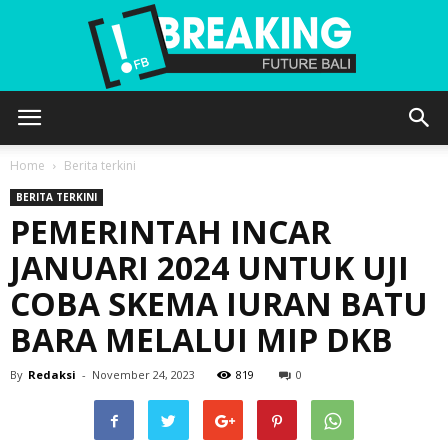
Future
Home
Berita terkini
BERITA TERKINI
PEMERINTAH INCAR
Bali
JANUARI 2024 UNTUK UJI
COBA SKEMA IURAN BATU
BARA MELALUI MIP DKB
By
Redaksi
-
November 24, 2023
819
0