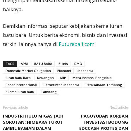
mengimplementasikan skema ini dengan sebaik-
baiknya.
Demikian informasi seputar kebijakan skema iuran
batu bara. Untuk berita ekonomi, bisnis dan investasi
terkini lainnya hanya di
Futurebali.com
.
TAGS
APBI
BATU BARA
Bisnis
DMO
Domestic Market Obligation
Ekonomi
Indonesia
Iuran Batu Bara
Keuangan
MIP
Mitra Instansi Pengelola
Pasar Internasional
Pemerintah Indonesia
Perusahaan Tambang
Skema Iuran Batu
Tambang
Previous article
Next article
INDUSTRI HULU MIGAS JADI
PAGUYUBAN KORBAN
SOROTAN: HIMBARA TURUT
INVESTASI BODONG
AMBIL BAGIAN DALAM
EDCCASH PROTES DAN