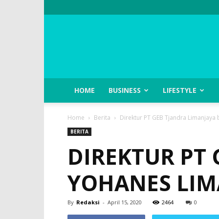
HOME
BUSINESS
LIFESTYLE
Home
Berita
Direktur PT GEB Tjandra Limanjaya 
BERITA
DIREKTUR PT 
YOHANES LIM
By
Redaksi
-
April 15, 2020
2464
0