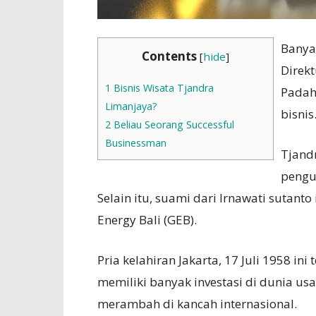
Banya
Contents
[
hide
]
Direk
1
Bisnis Wisata Tjandra
Padah
Limanjaya?
bisnis
2
Beliau Seorang Successful
Businessman
Tjand
pengu
Selain itu, suami dari Irnawati sutant
Energy Bali (GEB).
Pria kelahiran Jakarta, 17 Juli 1958 in
memiliki banyak investasi di dunia usa
merambah di kancah internasional.