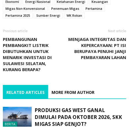
Ekonomi
Energi Nasional
Ketahanan Energi
Keuangan
Migas Non-Konvensional
Penemuan Migas
Pertamina
Pertamina 2025
Sumber Energi
WK Rokan
Previous article
Next article
PEMBANGUNAN
MENJAGA INTEGRITAS DAN
PEMBANGKIT LISTRIK
KEPERCAYAAN: PT ISI
DIBUTUHKAN UNTUK
BERUPAYA PENUHI JANJI
MENARIK INVESTASI DI
PEMBAYARAN LAHAN
SULAWESI SELATAN,
KURANG BERAPA?
RELATED ARTICLES
MORE FROM AUTHOR
PRODUKSI GAS WEST GANAL
DIMULAI PADA OKTOBER 2026, SKK
MIGAS SIAP GENJOT?
BERITA