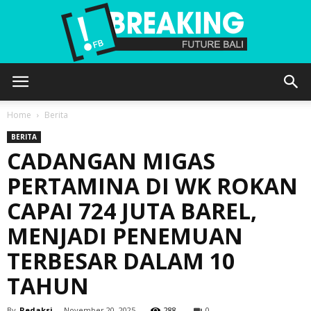
Future
Home
Berita
BERITA
CADANGAN MIGAS
Bali
PERTAMINA DI WK ROKAN
CAPAI 724 JUTA BAREL,
MENJADI PENEMUAN
TERBESAR DALAM 10
TAHUN
By
Redaksi
-
November 20, 2025
288
0