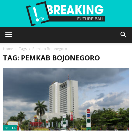
Future
Home
Tags
Pemkab Bojonegoro
TAG: PEMKAB BOJONEGORO
Bali
BERITA