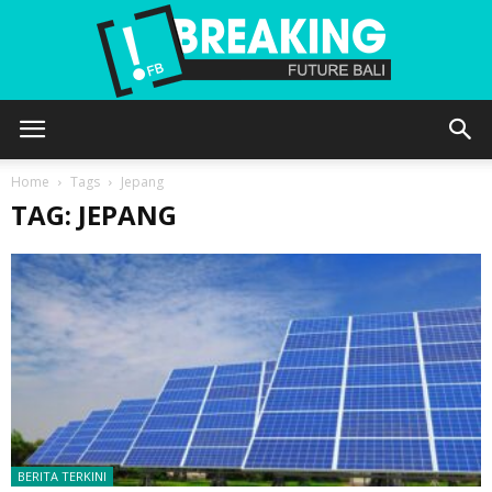
Future
Home
Tags
Jepang
TAG: JEPANG
Bali
BERITA TERKINI