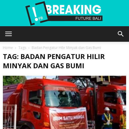
Future
Home
Tags
Badan Pengatur Hilir Minyak dan Gas Bumi
TAG: BADAN PENGATUR HILIR
MINYAK DAN GAS BUMI
Bali