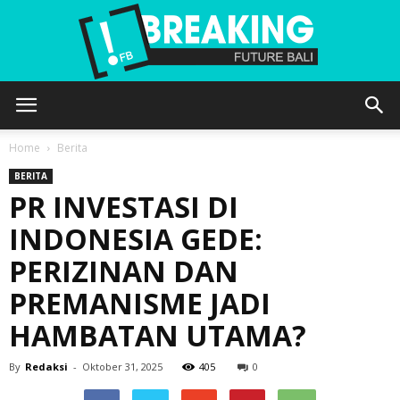
Future
Home
Berita
BERITA
PR INVESTASI DI
Bali
INDONESIA GEDE:
PERIZINAN DAN
PREMANISME JADI
HAMBATAN UTAMA?
By
Redaksi
-
Oktober 31, 2025
405
0