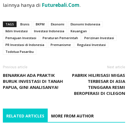
lainnya hanya di
Futurebali.Com
.
TAGS
Bisnis
BKPM
Ekonomi
Ekonomi Indonesia
Iklim Investasi
Investasi Indonesia
Keuangan
Pemajuan Investasi
Peraturan Pemerintah
Perizinan Investasi
PR Investasi di Indonesia
Premanisme
Regulasi Investasi
Todotua Pasaribu
Previous article
Next article
BENARKAH ADA PRAKTIK
PABRIK HILIRISASI MIGAS
BURUK INVESTASI DI TANAH
TERBESAR DI ASIA
PAPUA, GINI ANALISANYA!
TENGGARA RESMI
BEROPERASI DI CILEGON
RELATED ARTICLES
MORE FROM AUTHOR