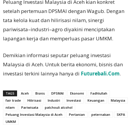
Peluang Investasi Malaysia di Aceh kian konkret
setelah pertemuan DPSMAI dengan Wagub. Dengan
tata kelola kuat dan hilirisasi nilam, sinergi
pariwisata–industri–agro diyakini menciptakan
lapangan kerja dan memperluas pasar UMKM.
Demikian informasi seputar peluang investasi
Malaysia di Aceh. Untuk berita ekonomi, bisnis dan
investasi terkini lainnya hanya di
Futurebali.Com
.
TAGS
Aceh
Bisnis
DPSMAI
Ekonomi
Fadhlullah
fair trade
Hilirisasi
Industri
Investasi
Keuangan
Malaysia
nilam
Pariwisata
patchouli alcohol
Peluang Investasi Malaysia di Aceh
Pertanian
peternakan
SKPA
UMKM