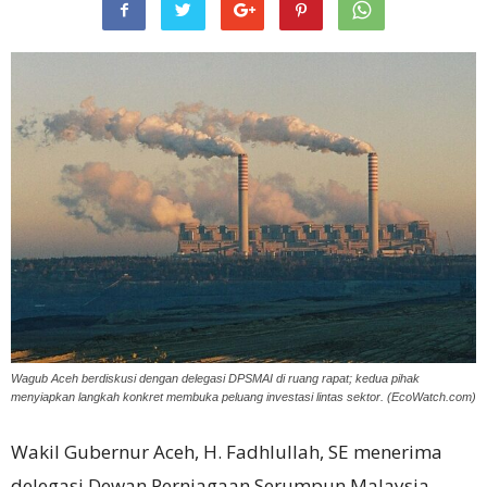
Wagub Aceh berdiskusi dengan delegasi DPSMAI di ruang rapat; kedua pihak
menyiapkan langkah konkret membuka peluang investasi lintas sektor. (EcoWatch.com)
Wakil Gubernur Aceh, H. Fadhlullah, SE menerima
delegasi Dewan Perniagaan Serumpun Malaysia–