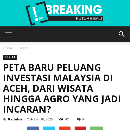
Future
Home
Berita
BERITA
PETA BARU PELUANG
Bali
INVESTASI MALAYSIA DI
ACEH, DARI WISATA
HINGGA AGRO YANG JADI
INCARAN?
By
Redaksi
-
Oktober 10, 2025
401
0