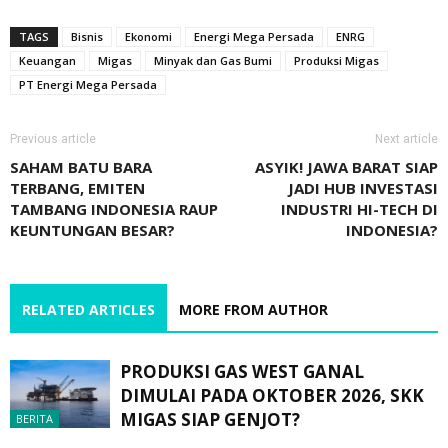
TAGS
Bisnis
Ekonomi
Energi Mega Persada
ENRG
Keuangan
Migas
Minyak dan Gas Bumi
Produksi Migas
PT Energi Mega Persada
Previous article
Next article
SAHAM BATU BARA
ASYIK! JAWA BARAT SIAP
TERBANG, EMITEN
JADI HUB INVESTASI
TAMBANG INDONESIA RAUP
INDUSTRI HI-TECH DI
KEUNTUNGAN BESAR?
INDONESIA?
RELATED ARTICLES
MORE FROM AUTHOR
PRODUKSI GAS WEST GANAL
DIMULAI PADA OKTOBER 2026, SKK
MIGAS SIAP GENJOT?
BERITA