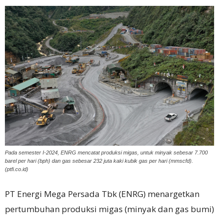
Pada semester I-2024, ENRG mencatat produksi migas, untuk minyak sebesar 7.700
barel per hari (bph) dan gas sebesar 232 juta kaki kubik gas per hari (mmscfd).
(ptfi.co.id)
PT Energi Mega Persada Tbk (ENRG) menargetkan
pertumbuhan produksi migas (minyak dan gas bumi)