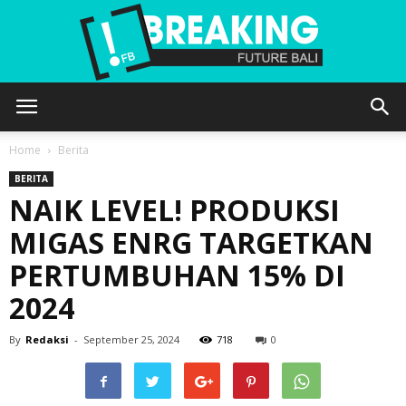
Future
Home
Berita
BERITA
NAIK LEVEL! PRODUKSI
Bali
MIGAS ENRG TARGETKAN
PERTUMBUHAN 15% DI
2024
By
Redaksi
-
September 25, 2024
718
0