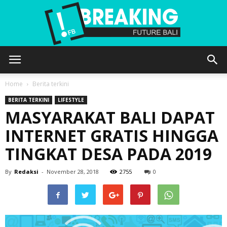
Future
Home
Berita terkini
BERITA TERKINI
LIFESTYLE
MASYARAKAT BALI DAPAT
Bali
INTERNET GRATIS HINGGA
TINGKAT DESA PADA 2019
By
Redaksi
-
November 28, 2018
2755
0