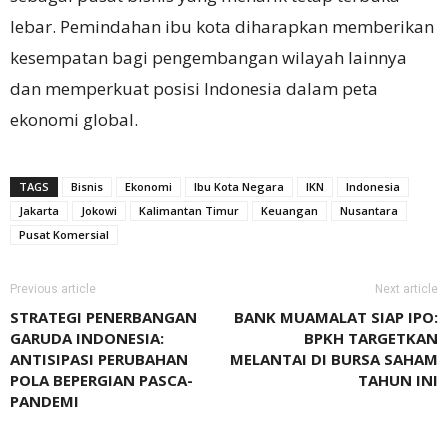
lebar. Pemindahan ibu kota diharapkan memberikan
kesempatan bagi pengembangan wilayah lainnya
dan memperkuat posisi Indonesia dalam peta
ekonomi global.
TAGS
Bisnis
Ekonomi
Ibu Kota Negara
IKN
Indonesia
Jakarta
Jokowi
Kalimantan Timur
Keuangan
Nusantara
Pusat Komersial
Previous article
Next article
STRATEGI PENERBANGAN
BANK MUAMALAT SIAP IPO:
GARUDA INDONESIA:
BPKH TARGETKAN
ANTISIPASI PERUBAHAN
MELANTAI DI BURSA SAHAM
POLA BEPERGIAN PASCA-
TAHUN INI
PANDEMI