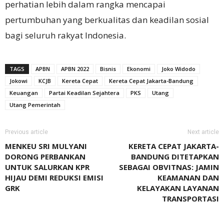
perhatian lebih dalam rangka mencapai
pertumbuhan yang berkualitas dan keadilan sosial
bagi seluruh rakyat Indonesia.
TAGS
APBN
APBN 2022
Bisnis
Ekonomi
Joko Widodo
Jokowi
KCJB
Kereta Cepat
Kereta Cepat Jakarta-Bandung
Keuangan
Partai Keadilan Sejahtera
PKS
Utang
Utang Pemerintah
Previous article
Next article
MENKEU SRI MULYANI
KERETA CEPAT JAKARTA-
DORONG PERBANKAN
BANDUNG DITETAPKAN
UNTUK SALURKAN KPR
SEBAGAI OBVITNAS: JAMIN
HIJAU DEMI REDUKSI EMISI
KEAMANAN DAN
GRK
KELAYAKAN LAYANAN
TRANSPORTASI