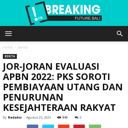
Future
Home
Berita
BERITA
JOR-JORAN EVALUASI
Bali
APBN 2022: PKS SOROTI
PEMBIAYAAN UTANG DAN
PENURUNAN
KESEJAHTERAAN RAKYAT
By
Redaksi
-
Agustus 25, 2023
849
0