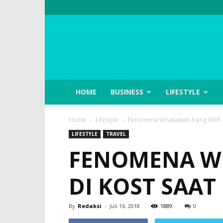
HOME
BUSINESS
LIFESTYLE
Home
Lifestyle
Fenomena Wisatawan Asing Milih Ti
LIFESTYLE
TRAVEL
FENOMENA WI
DI KOST SAAT
By
Redaksi
-
Juli 16, 2018
1889
0