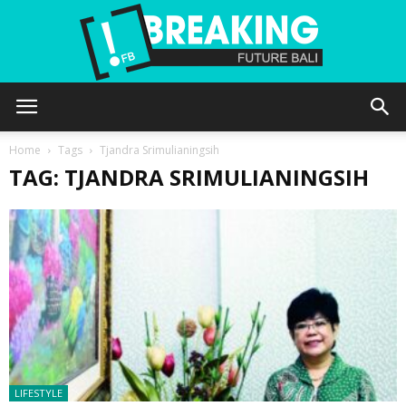
Future
Home
Tags
Tjandra Srimulianingsih
TAG: TJANDRA SRIMULIANINGSIH
Bali
LIFESTYLE