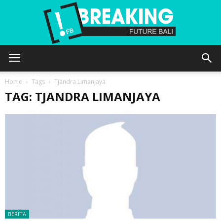
Future
Home
Tags
Tjandra Limanjaya
TAG: TJANDRA LIMANJAYA
Bali
BERITA