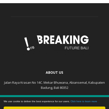
ABOUT US
Jalan Raya Krasan No 14C. Mekar Bhuwana, Abiansemal, Kabupaten
Badung, Bali 80352
KEBIJAKAN PRIVASI
DISCLAIMER
We use cookie to deliver the best experience for our users.
Click here to learn more