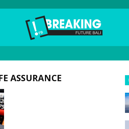
Future
IFE ASSURANCE
Bali