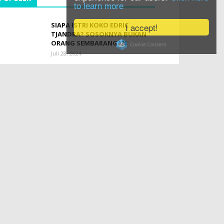
to learn more
SIAPA ISTRI KOKO EDRIC
I accept!
TJANDRA? SOSOKNYA BUKAN
ORANG SEMBARANGAN
Juli 28, 2024
FAKTA MENARIK RUMAH ADAT
BALI
Agustus 15, 2018
TJANDRA LIMANJAYA: PROFIL
KELUARGA DAN PERUSAHAANYA
Januari 24, 2026
7 PERUSAHAAN TAMBANG
TERBESAR DI INDONESIA,
DIMANA SAJA LOKASINYA?
Agustus 26, 2024
MENGENAL UNIKNYA ALAT