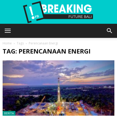
Future
Home
Tags
Perencanaan Energi
TAG: PERENCANAAN ENERGI
Bali
BERITA