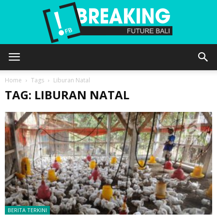
Future
Home
Tags
Liburan Natal
TAG: LIBURAN NATAL
Bali
BERITA TERKINI