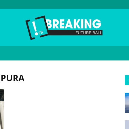
Future
APURA
Bali