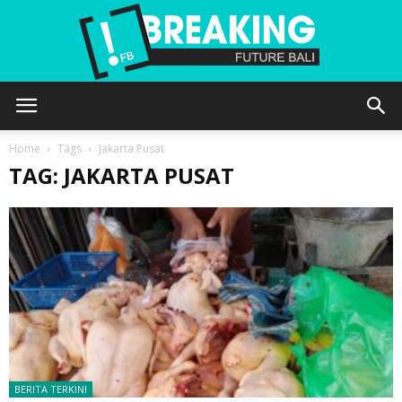
Future
Home
Tags
Jakarta Pusat
TAG: JAKARTA PUSAT
Bali
BERITA TERKINI