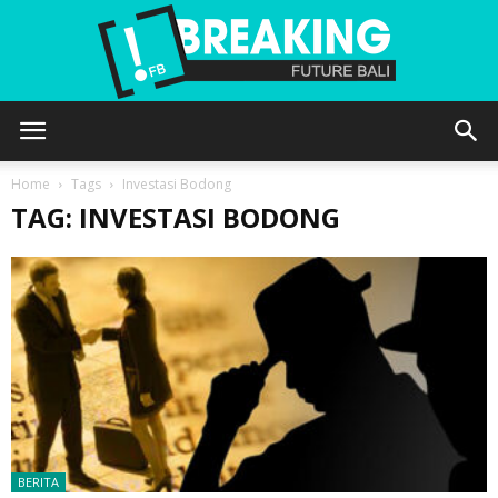
Future
Home
Tags
Investasi Bodong
TAG: INVESTASI BODONG
Bali
BERITA