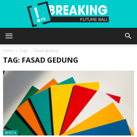
Future
Home
Tags
Fasad gedung
TAG: FASAD GEDUNG
Bali
BERITA