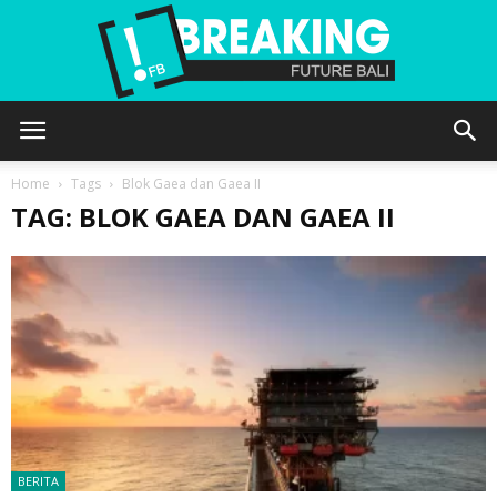
Future
Home
Tags
Blok Gaea dan Gaea II
TAG: BLOK GAEA DAN GAEA II
Bali
BERITA