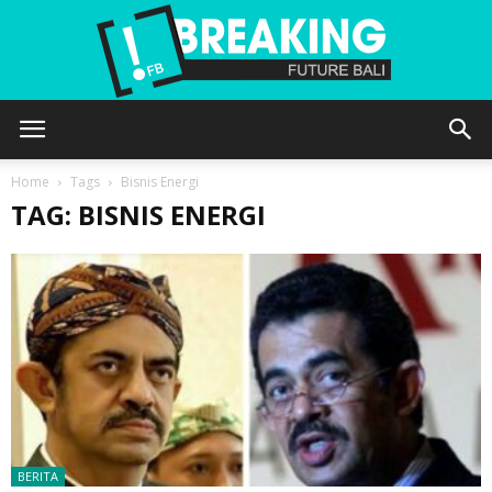
Future
Home
Tags
Bisnis Energi
TAG: BISNIS ENERGI
Bali
BERITA