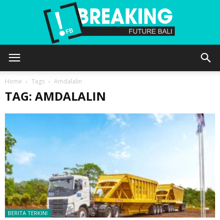
Future
Home
Tags
Amdalalin
TAG: AMDALALIN
Bali
BERITA TERKINI