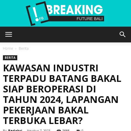
Future
Home
Berita
BERITA
KAWASAN INDUSTRI
Bali
TERPADU BATANG BAKAL
SIAP BEROPERASI DI
TAHUN 2024, LAPANGAN
PEKERJAAN BAKAL
TERBUKA LEBAR?
By
Redaksi
-
Agustus 7, 2023
1666
0