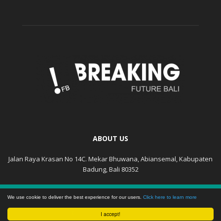
ABOUT US
Jalan Raya Krasan No 14C. Mekar Bhuwana, Abiansemal, Kabupaten
Badung, Bali 80352
KEBIJAKAN PRIVASI
DISCLAIMER
We use cookie to deliver the best experience for our users.
Click here to learn more
© Copyright FutureBali 2018
I accept!